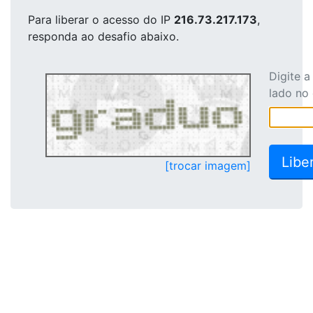
Para liberar o acesso
do IP
216.73.217.173
,
responda ao desafio abaixo.
Digite 
lado no
[trocar imagem]