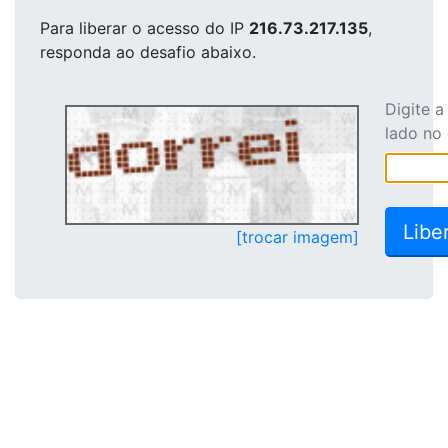
Para liberar o acesso
do IP
216.73.217.135
,
responda ao desafio abaixo.
Digite 
lado no
[trocar imagem]