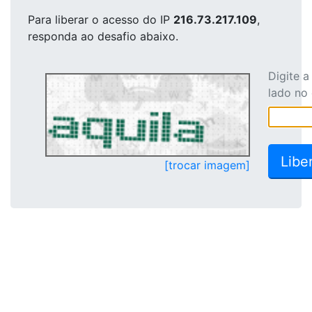
Para liberar o acesso
do IP
216.73.217.109
,
responda ao desafio abaixo.
Digite 
lado no
[trocar imagem]