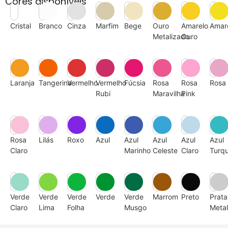
Cores disponíveis
Cristal
Branco
Cinza
Marfim
Bege
Ouro
Amarelo
Amar
Metalizado
Ouro
Laranja
Tangerina
Vermelho
Vermelho
Fúcsia
Rosa
Rosa
Rosa
Rubi
Maravilha
Pink
Rosa
Lilás
Roxo
Azul
Azul
Azul
Azul
Azul
Claro
Marinho
Celeste
Claro
Turq
Verde
Verde
Verde
Verde
Verde
Marrom
Preto
Prata
Claro
Lima
Folha
Musgo
Metal