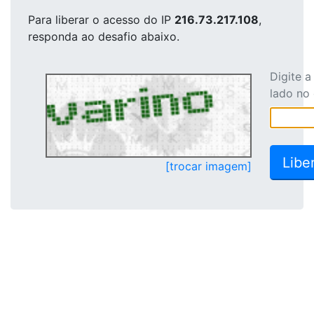
Para liberar o acesso
do IP
216.73.217.108
,
responda ao desafio abaixo.
Digite 
lado no
[trocar imagem]